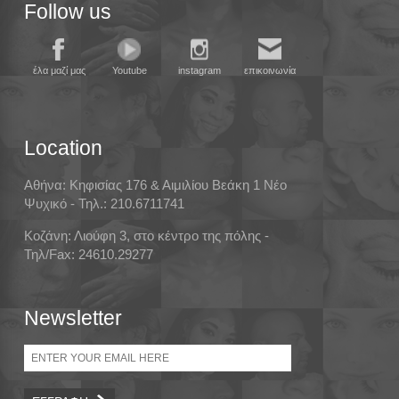
Follow us
έλα μαζί μας
Youtube
instagram
επικοινωνία
Location
Αθήνα: Κηφισίας 176 & Αιμιλίου Βεάκη 1 Νέο
Ψυχικό - Τηλ.: 210.6711741
Κοζάνη: Λιούφη 3, στο κέντρο της πόλης -
Τηλ/Fax: 24610.29277
Newsletter
Email