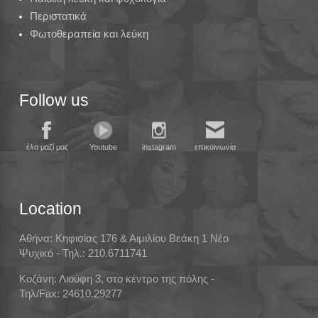
Περιστατικά
Φωτοθεραπεία και λεύκη
Follow us
έλα μαζί μας
Youtube
instagram
επικοινωνία
Location
Αθήνα: Κηφισίας 176 & Αιμιλίου Βεάκη 1 Νέο
Ψυχικό - Τηλ.: 210.6711741
Κοζάνη: Λιούφη 3, στο κέντρο της πόλης -
Τηλ/Fax: 24610.29277