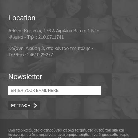
Location
Αθήνα: Κηφισίας 176 & Αιμιλίου Βεάκη 1 Νέο
Ψυχικό - Τηλ.: 210.6711741
Κοζάνη: Λιούφη 3, στο κέντρο της πόλης -
Τηλ/Fax: 24610.29277
Newsletter
Email
Όλα τα δικαιώματα διατηρούνται σε όλα τα τμήματα αυτού του site και
κανένα τμήμα δε μπορεί να επαναχρησιμοποιηθεί ή να δημοσιευθεί χωρίς