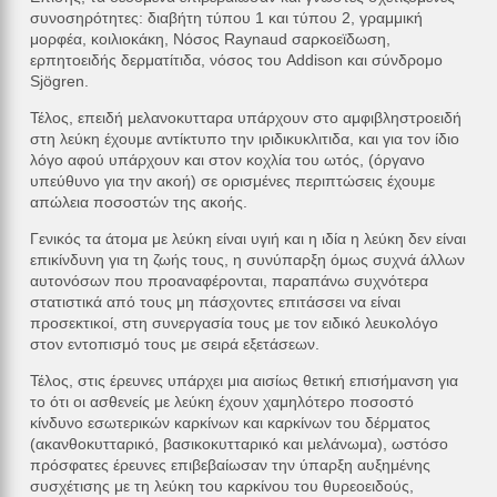
συνοσηρότητες: διαβήτη τύπου 1 και τύπου 2, γραμμική
μορφέα, κοιλιοκάκη, Νόσος Raynaud σαρκοεϊδωση,
ερπητοειδής δερματίτιδα, νόσος του Addison και σύνδρομο
Sjögren.
Τέλος, επειδή μελανοκυτταρα υπάρχουν στο αμφιβληστροειδή
στη λεύκη έχουμε αντίκτυπο την ιριδικυκλιτιδα, και για τον ίδιο
λόγο αφού υπάρχουν και στον κοχλία του ωτός, (όργανο
υπεύθυνο για την ακοή) σε ορισμένες περιπτώσεις έχουμε
απώλεια ποσοστών της ακοής.
Γενικός τα άτομα με λεύκη είναι υγιή και η ιδία η λεύκη δεν είναι
επικίνδυνη για τη ζωής τους, η συνύπαρξη όμως συχνά άλλων
αυτονόσων που προαναφέρονται, παραπάνω συχνότερα
στατιστικά από τους μη πάσχοντες επιτάσσει να είναι
προσεκτικοί, στη συνεργασία τους με τον ειδικό λευκολόγο
στον εντοπισμό τους με σειρά εξετάσεων.
Τέλος, στις έρευνες υπάρχει μια αισίως θετική επισήμανση για
το ότι οι ασθενείς με λεύκη έχουν χαμηλότερο ποσοστό
κίνδυνο εσωτερικών καρκίνων και καρκίνων του δέρματος
(ακανθοκυτταρικό, βασικοκυτταρικό και μελάνωμα), ωστόσο
πρόσφατες έρευνες επιβεβαίωσαν την ύπαρξη αυξημένης
συσχέτισης με τη λεύκη του καρκίνου του θυρεοειδούς,