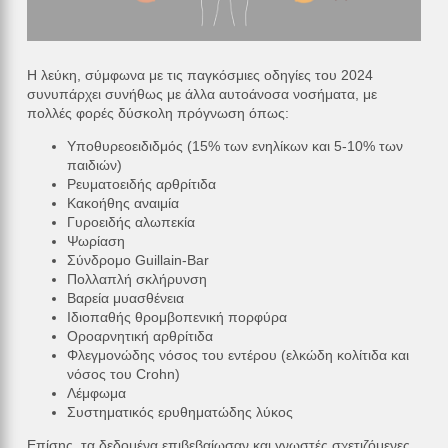
Η λεύκη, σύμφωνα με τις παγκόσμιες οδηγίες του 2024
συνυπάρχει συνήθως με άλλα αυτοάνοσα νοσήματα, με
πολλές φορές δύσκολη πρόγνωση όπως:
Υποθυρεοειδιδμός (15% των ενηλίκων και 5-10% των
παιδιών)
Ρευματοειδής αρθρίτιδα
Κακοήθης αναιμία
Γυροειδής αλωπεκία
Ψωρίαση
Σύνδρομο Guillain-Bar
Πολλαπλή σκλήρυνση
Βαρεία μυασθένεια
Ιδιοπαθής θρομβοπενική πορφύρα
Οροαρνητική αρθρίτιδα
Φλεγμονώδης νόσος του εντέρου (ελκώδη κολίτιδα και
νόσος του Crohn)
Λέμφωμα
Συστηματικός ερυθηματώδης λύκος
Επίσης, τα δεδομένα επιβεβαίωσαν και γνωστές σχετιζόμενες