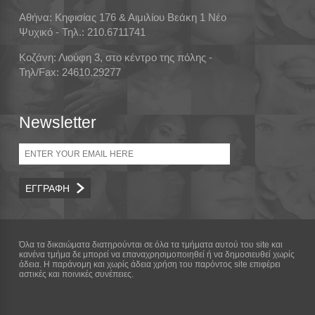
Αθήνα: Κηφισίας 176 & Αιμιλίου Βεάκη 1 Νέο
Ψυχικό - Τηλ.: 210.6711741
Κοζάνη: Λιούφη 3, στο κέντρο της πόλης -
Τηλ/Fax: 24610.29277
Newsletter
Email
Όλα τα δικαιώματα διατηρούνται σε όλα τα τμήματα αυτού του site και
κανένα τμήμα δε μπορεί να επαναχρησιμοποιηθεί ή να δημοσιευθεί χωρίς
άδεια. Η παράνομη και χωρίς άδεια χρήση του παρόντος site επιφέρει
αστικές και ποινικές συνέπειες.