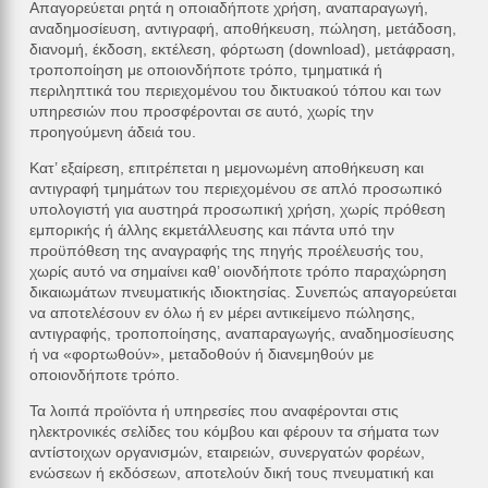
Απαγορεύεται ρητά η οποιαδήποτε χρήση, αναπαραγωγή,
αναδημοσίευση, αντιγραφή, αποθήκευση, πώληση, μετάδοση,
διανομή, έκδοση, εκτέλεση, φόρτωση (download), μετάφραση,
τροποποίηση με οποιονδήποτε τρόπο, τμηματικά ή
περιληπτικά του περιεχομένου του δικτυακού τόπου και των
υπηρεσιών που προσφέρονται σε αυτό, χωρίς την
προηγούμενη άδειά του.
Κατ’ εξαίρεση, επιτρέπεται η μεμονωμένη αποθήκευση και
αντιγραφή τμημάτων του περιεχομένου σε απλό προσωπικό
υπολογιστή για αυστηρά προσωπική χρήση, χωρίς πρόθεση
εμπορικής ή άλλης εκμετάλλευσης και πάντα υπό την
προϋπόθεση της αναγραφής της πηγής προέλευσής του,
χωρίς αυτό να σημαίνει καθ’ οιονδήποτε τρόπο παραχώρηση
δικαιωμάτων πνευματικής ιδιοκτησίας. Συνεπώς απαγορεύεται
να αποτελέσουν εν όλω ή εν μέρει αντικείμενο πώλησης,
αντιγραφής, τροποποίησης, αναπαραγωγής, αναδημοσίευσης
ή να «φορτωθούν», μεταδοθούν ή διανεμηθούν με
οποιονδήποτε τρόπο.
Τα λοιπά προϊόντα ή υπηρεσίες που αναφέρονται στις
ηλεκτρονικές σελίδες του κόμβου και φέρουν τα σήματα των
αντίστοιχων οργανισμών, εταιρειών, συνεργατών φορέων,
ενώσεων ή εκδόσεων, αποτελούν δική τους πνευματική και