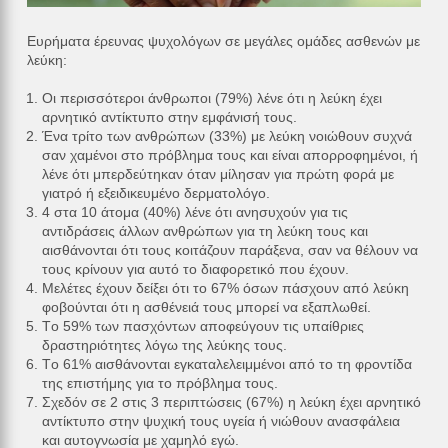
Ευρήματα έρευνας ψυχολόγων σε μεγάλες ομάδες ασθενών με
λεύκη:
Οι περισσότεροι άνθρωποι (79%) λένε ότι η λεύκη έχει
αρνητικό αντίκτυπο στην εμφάνισή τους.
Ένα τρίτo των ανθρώπων (33%) με λεύκη νοιώθουν συχνά
σαν χαμένοι στο πρόβλημα τους και είναι απορροφημένοι, ή
λένε ότι μπερδεύτηκαν όταν μίλησαν για πρώτη φορά με
γιατρό ή εξειδικευμένο δερματολόγο.
4 στα 10 άτομα (40%) λένε ότι ανησυχούν για τις
αντιδράσεις άλλων ανθρώπων για τη λεύκη τους και
αισθάνονται ότι τους κοιτάζουν παράξενα, σαν να θέλουν να
τους κρίνουν για αυτό το διαφορετικό που έχουν.
Μελέτες έχουν δείξει ότι το 67% όσων πάσχουν από λεύκη
φοβούνται ότι η ασθένειά τους μπορεί να εξαπλωθεί.
Tο 59% των πασχόντων αποφεύγουν τις υπαίθριες
δραστηριότητες λόγω της λεύκης τους.
Tο 61% αισθάνονται εγκαταλελειμμένοι από το τη φροντίδα
της επιστήμης για το πρόβλημα τους.
Σχεδόν σε 2 στις 3 περιπτώσεις (67%) η λεύκη έχει αρνητικό
αντίκτυπο στην ψυχική τους υγεία ή νιώθουν ανασφάλεια
και αυτογνωσία με χαμηλό εγώ.